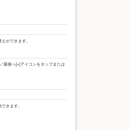
替えができます。
]／最後へ[»]アイコンをタップまたは
動できます。